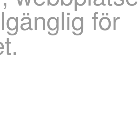
illgänglig för
et.