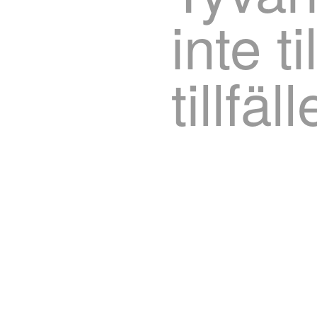
inte t
tillfäll